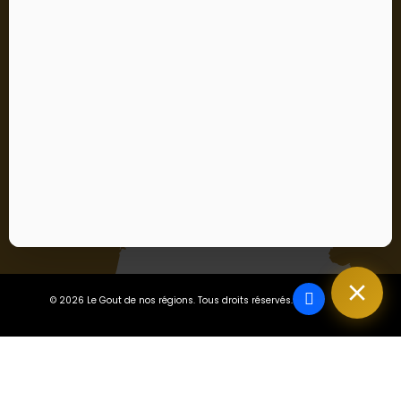
Vous pouvez vous désinscrire à tout moment. Vous
trouverez pour cela nos informations de contact dans les
conditions d'utilisation du site.
S’abonner
J'accepte les conditions générales et la politique de
confidentialité
En vous abonnant, vous acceptez notre politique de confidentialité
et consentez à recevoir des mises à jour de notre entreprise.
© 2026 Le Gout de nos régions. Tous droits réservés.