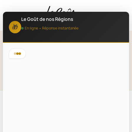
MENU
Le Goût de nos Régions
🎁
En ligne • Réponse instantanée
Garrigues Rosé Les Baux de
Provence - La Vallongue 75cl
Lire la description